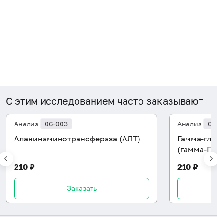
С этим исследованием часто заказывают
Анализ
06-003
Анализ
06
Аланинаминотрансфераза (АЛТ)
Гамма-гл
(гамма-ГТ
210 ₽
210 ₽
Заказать