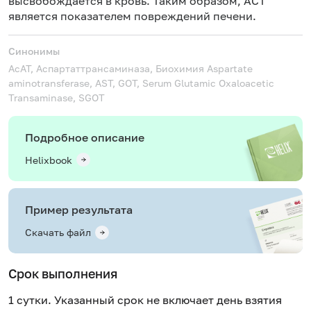
высвобождается в кровь. Таким образом, АСТ
является показателем повреждений печени.
Синонимы
АсАТ, Аспартаттрансаминаза, Биохимия
Aspartate
aminotransferase, AST, GOT, Serum Glutamic Oxaloacetic
Transaminase, SGOT
Подробное описание
Helixbook
Пример результата
Скачать файл
Срок выполнения
1 сутки. Указанный срок не включает день взятия