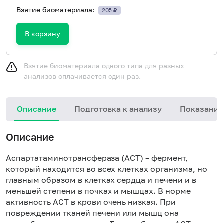
Взятие биоматериала:
205 ₽
В корзину
Взятие биоматериала одного типа для разных
анализов оплачивается один раз.
Описание
Подготовка к анализу
Показания
Описание
Аспартатаминотрансфераза (АСТ) – фермент,
который находится во всех клетках организма, но
главным образом в клетках сердца и печени и в
меньшей степени в почках и мышцах. В норме
активность АСТ в крови очень низкая. При
повреждении тканей печени или мышц она