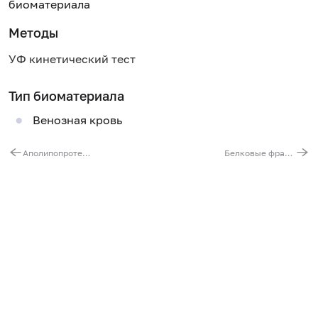
биоматериала
Методы
УФ кинетический тест
Тип биоматериала
Венозная кровь
Аполипопротеин A1
Белковые фракции в сыворотке