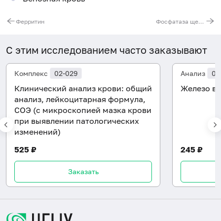
Ферритин
Фосфатаза щелочная общая
С этим исследованием часто заказывают
Комплекс
02-029
Анализ
06
Клинический анализ крови: общий
Железо в 
анализ, лейкоцитарная формула,
СОЭ (с микроскопией мазка крови
при выявлении патологических
изменений)
525 ₽
245 ₽
Заказать