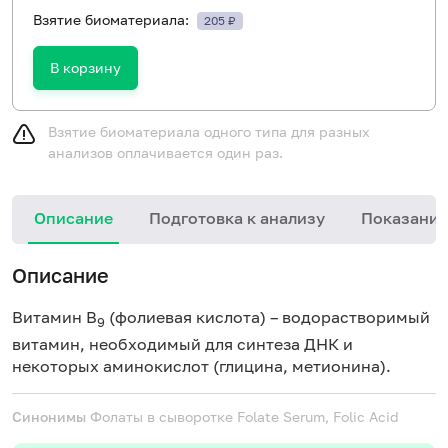
Взятие биоматериала:
205 ₽
В корзину
Взятие биоматериала одного типа для разных
анализов оплачивается один раз.
Описание
Подготовка к анализу
Показания
Описание
Витамин В
(фолиевая кислота) – водорастворимый
9
витамин, необходимый для синтеза ДНК и
некоторых аминокислот (глицина, метионина).
Синонимы
Фолаты в сыворотке
Folate Serum, Folic Acid