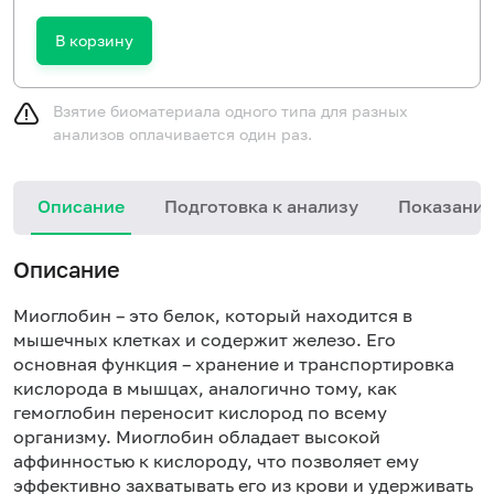
В корзину
Взятие биоматериала одного типа для разных
анализов оплачивается один раз.
Описание
Подготовка к анализу
Показания
Описание
Миоглобин – это белок, который находится в
мышечных клетках и содержит железо. Его
основная функция – хранение и транспортировка
кислорода в мышцах, аналогично тому, как
гемоглобин переносит кислород по всему
организму. Миоглобин обладает высокой
аффинностью к кислороду, что позволяет ему
эффективно захватывать его из крови и удерживать