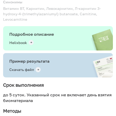
Синонимы
Витамин BT, Карнитин, Левокарнитин, Л-карнитин
3-
hydroxy-4-(trimethylazaniumyl) butanoate, Carnitine,
Levocarnitine
Подробное описание
Helixbook
Пример результата
Скачать файл
Срок выполнения
до 5 суток. Указанный срок не включает день взятия
биоматериала
Методы