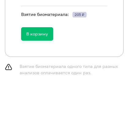
Взятие биоматериала:
205 ₽
принимать пищу в течение 12 часов до исследования, 
у.
ключить физическое и эмоциональное перенапряжение в
В корзину
следования.
курить в течение 30 минут до исследования.
Взятие биоматериала одного типа для разных
анализов оплачивается один раз.