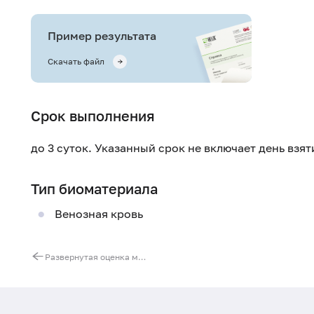
Пример результата
Скачать файл
Срок выполнения
до 3 суток. Указанный срок не включает день взя
Тип биоматериала
Венозная кровь
Развернутая оценка мобильного (липопротеидного и свободножирнокислотного) пула жирных кислот (ЖК) в сыворотке