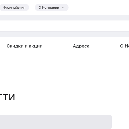
Франчайзинг
О Компании
Скидки и акции
Адреса
О He
тти