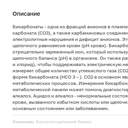
Описание
Бикарбонаты - одна из фракций анионов в плазм
карбоната (СО3), а также карбаминовых соедине
электролитные нарушения и дефицит анионов. Эт
щелочного равновесия крови (рН крови). Бикарбо
отрицательно заряженный ион, который использу
щелочного баланса (pH) в организме. Он также ра
и хлорид), чтобы поддерживать электрическую не
измеряет общее количество углекислого газа (CO2
форме бикарбоната (HCO 3 – ). CO2 в основном 
метаболических процессов. Измерение бикарбона
метаболической панели может помочь диагностир
алкалоз. Ацидоз и алкалоз - ненормальные состо
крови, вызванного избытком кислоты или щелочи
основным состоянием или заболеванием.
Синонимы
Кислотно-щелочной баланс