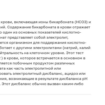
Не 
вод
е крови, включающая ионы бикарбоната (НСО3) и
Ис
ний. Содержание бикарбоната в крови отражает
ис
о один из основных показателей кислотно-
нат представляет собой электролит,
Не 
ется организмом для поддержания кислотно-
ботает с другими электролитами (натрий, калий
йтральность на клеточном уровне. Этот тест
 ) в крови, которое встречается в основном в
является побочным продуктом различных
та как часть электролитной или
овать электролитный дисбаланс, ацидоз или
яния, возникающие в результате дисбаланса рН
. Этот дисбаланс обычно вызван каким-либо