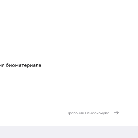
тия биоматериала
Тропонин I высокочувствительный