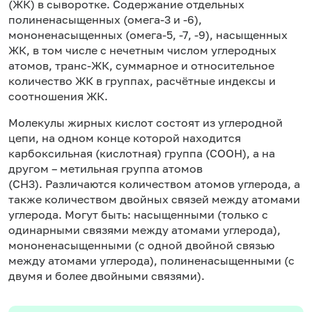
(ЖК) в сыворотке. Содержание отдельных
полиненасыщенных (омега-3 и -6),
мононенасыщенных (омега-5, -7, -9), насыщенных
ЖК, в том числе с нечетным числом углеродных
атомов,
транс-ЖК,
суммарное и относительное
количество ЖК в группах, расчётные индексы и
соотношения ЖК.
Молекулы жирных кислот состоят из углеродной
цепи, на одном конце которой находится
карбоксильная (кислотная) группа (СООН), а на
другом – метильная группа атомов
(СН3). Различаются количеством атомов углерода, а
также количеством двойных связей между атомами
углерода. Могут быть: насыщенными (только с
одинарными связями между атомами углерода),
мононенасыщенными (с одной двойной связью
между атомами углерода), полиненасыщенными (с
двумя и более двойными связями).