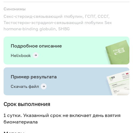
Синонимы
Cекс-стероид-связывающий глобулин, ГСПГ, СССГ,
Тестостерон-эстрадиол-связывающий глобулин
Sex
hormone-binding globulin, SHBG
Подробное описание
Helixbook
Пример результата
Скачать файл
Срок выполнения
1 сутки. Указанный срок не включает день взятия
биоматериала