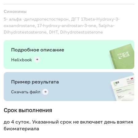
Синонимы
5- альфа -дигидротестостерон, ДГТ
17beta-Hydroxy-3-
oxoandrostane, 17-hydroxy-androstan-3-one, 5alpha-
Dihydrotestosterone, DHT, Dihydrotestosterone
Подробное описание
Helixbook
Пример результата
Скачать файл
Срок выполнения
до 4 суток. Указанный срок не включает день взятия
биоматериала