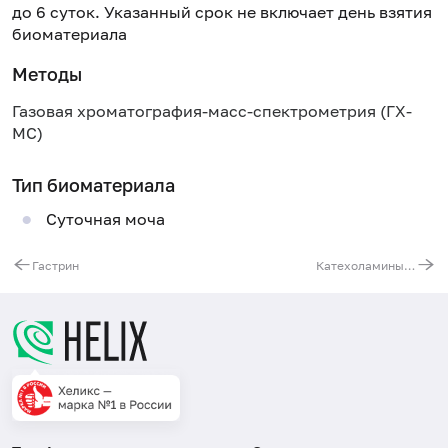
до 6 суток. Указанный срок не включает день взятия
биоматериала
Методы
Газовая хроматография-масс-спектрометрия (ГХ-
МС)
Тип биоматериала
Суточная моча
Гастрин
Катехоламины (адреналин, норадреналин, дофамин) и их метаболиты (ванилилминдальная кислота, гомованилиновая кислота, 5-гидроксииндолуксусная кислота) в моче