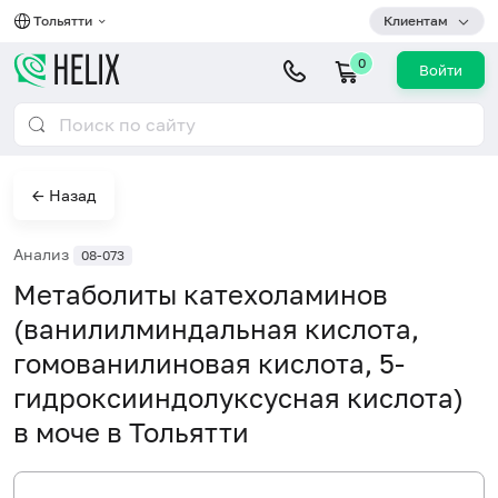
Тольятти
Клиентам
0
Войти
← Назад
Анализ
08-073
Метаболиты катехоламинов
(ванилилминдальная кислота,
гомованилиновая кислота, 5-
гидроксииндолуксусная кислота)
в моче в Тольятти