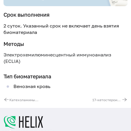
Срок выполнения
2 суток. Указанный срок не включает день взятия
биоматериала
Методы
Электрохемилюминесцентный иммуноанализ
(ECLIA)
Тип биоматериала
Венозная кровь
Катехоламины (адреналин, норадреналин, дофамин) и серотонин в крови
17-кетостероиды (17-КС) в моче