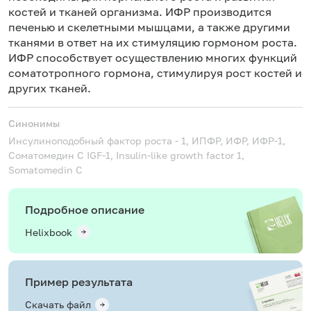
костей и тканей организма. ИФР производится
печенью и скелетными мышцами, а также другими
тканями в ответ на их стимуляцию гормоном роста.
ИФР способствует осуществлению многих функций
соматотропного гормона, стимулируя рост костей и
других тканей.
Синонимы
Инсулиноподобный фактор роста - 1, ИПФР, ИФР, ИФР-1,
Соматомедин C
IGF-1, Insulin-like growth factor 1,
Somatomedin C
Подробное описание
Helixbook
Пример результата
Скачать файл