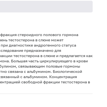
За 
физ
 фракция стероидного полового гормона
Не 
вень тестостерона в слюне может
 при диагностике андрогенного статуса
За 
Исследование предназначено для
За 
акции тестостерона в слюне и предлагается как
зуб
мона. Большая часть циркулирующего в крови
глобулином, связывающим половые гормоны
ентно связана с альбумином. Биологической
связанный с альбумином. Концентрация
центрацией свободной фракции тестостерона в