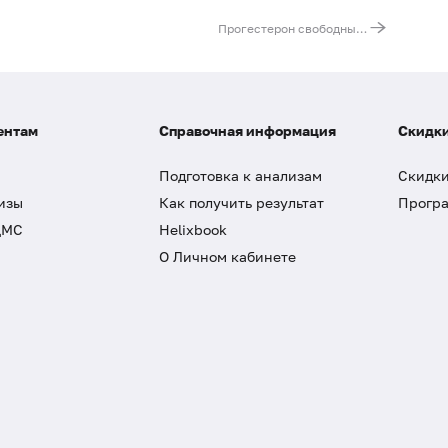
Прогестерон свободный в слюне, ВЭЖХ
ентам
Справочная информация
Скидки
Подготовка к анализам
Скидки
изы
Как получить результат
Програ
ДМС
Helixbook
О Личном кабинете