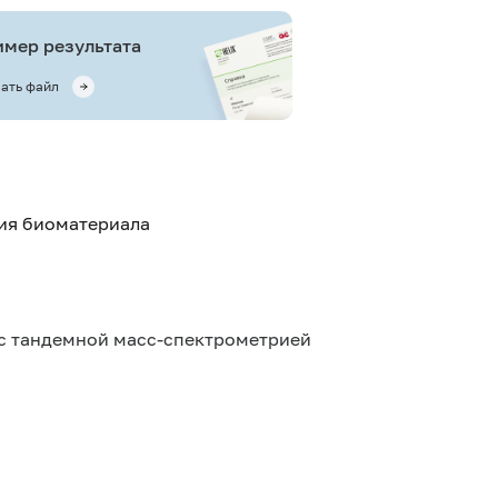
мер результата
ать файл
тия биоматериала
с тандемной масс-спектрометрией