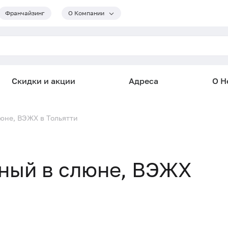
Франчайзинг
О Компании
Скидки и акции
Адреса
О He
юне, ВЭЖХ в Тольятти
ный в слюне, ВЭЖХ