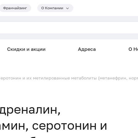
Франчайзинг
О Компании
Скидки и акции
Адреса
О He
серотонин и их метилированные метаболиты (метанефрин, норм
дреналин,
мин, серотонин и