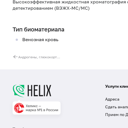
Высокоэффективная жидкостная хроматография 
детектированием (ВЭЖХ-МС/МС)
Тип биоматериала
Венозная кровь
Андрогены, глюкокортикоиды, эстрогены, прогестагены (4 показателя) в слюне
Услуги кли
Адреса
Сдать анал
Прием по 