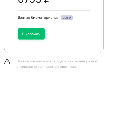
Взятие биоматериала:
205 ₽
В корзину
Взятие биоматериала одного типа для разных
анализов оплачивается один раз.
Катехоламины (адреналин, норадреналин, дофамин) и серото
Метанефрин свободный и норметанефрин свободный в крови