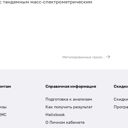
с тандемным масс-спектрометрическим
Метилированные производные аргинина: монометиларгинин (MMA), асимметричный диметиларгинин (ADMA), симметричный диметиларгинин (SDMA)
ентам
Справочная информация
Скидки
Подготовка к анализам
Скидки
изы
Как получить результат
Програ
ДМС
Helixbook
О Личном кабинете