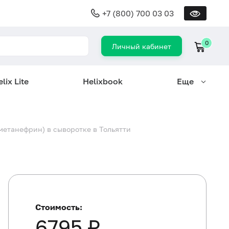
+7 (800) 700 03 03
0
Личный кабинет
lix Lite
Helixbook
Еще
етанефрин) в сыворотке в Тольятти
Стоимость:
6795 ₽