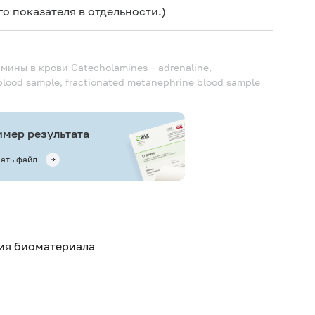
о показателя в отдельности.)
амины в крови
Catecholamines – adrenaline,
blood sample, fractionated metanephrine blood sample
мер результата
ать файл
тия биоматериала