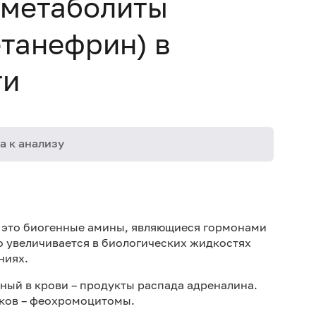
 метаболиты
танефрин) в
ти
а к анализу
08-083
08-162
– это биогенные амины, являющиеся гормонами
 увеличивается в биологических жидкостях
ниях.
ый в крови – продукты распада адреналина.
иков – феохромоцитомы.