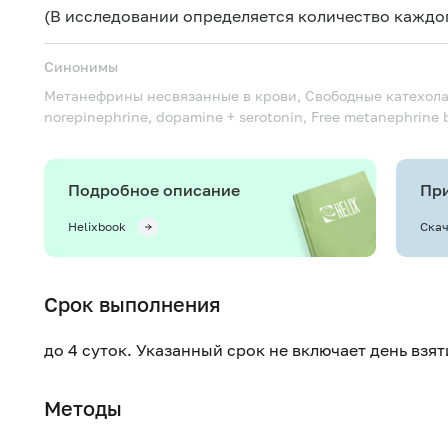
(В исследовании определяется количество каждог
Синонимы
Метанефрины несвязанные в крови, Свободные катехол
norepinephrine, dopamine + serotonin, Free metanephrine 
Подробное описание
При
Helixbook
Скач
Срок выполнения
до 4 суток. Указанный срок не включает день взя
Методы