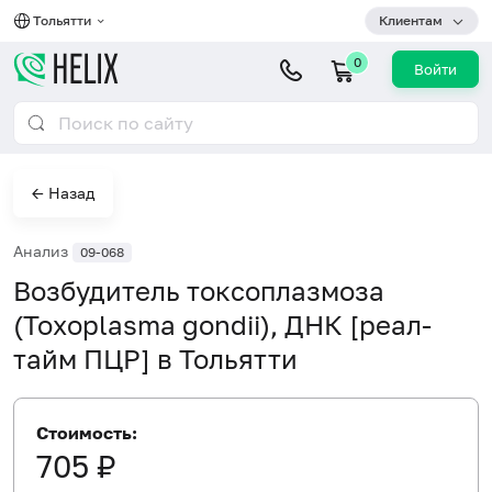
Тольятти
Клиентам
0
Войти
← Назад
Анализ
09-068
Возбудитель токсоплазмоза
(Toxoplasma gondii), ДНК [реал-
тайм ПЦР] в Тольятти
Стоимость:
705 ₽