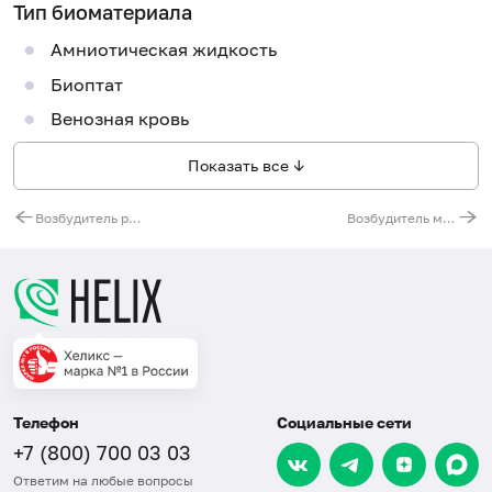
Тип биоматериала
Амниотическая жидкость
Биоптат
Венозная кровь
Показать все ↓
Возбудитель респираторного хламидиоза (Chlamydia pneumoniae), ДНК [реал-тайм ПЦР]
Возбудитель микоплазменной пневмонии (Mycoplasma pneumoniae), ДНК [реал-тайм ПЦР]
Телефон
Социальные сети
+7 (800) 700 03 03
Ответим на любые вопросы