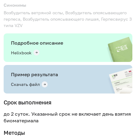
Синонимы
Возбудитель ветряной оспы, Возбудитель опоясывающего
герпеса, Возбудитель опоясывающего лишая, Герпесвирус 3
типа
VZV
Подробное описание
Helixbook
Пример результата
Скачать файл
Срок выполнения
до 2 суток. Указанный срок не включает день взятия
биоматериала
Методы