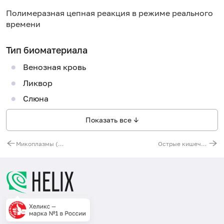
Полимеразная цепная реакция в режиме реального
времени
Тип биоматериала
Венозная кровь
Ликвор
Слюна
Показать все ↓
Микоплазмы (Mycoplasma spp.), ДНК [реал-тайм ПЦР]
Острые кишечные инфекции, скрининг (Shigella spp., E. coli (EIEC), Salmonella spp., Campylobacter spp., Adenovirus F, Rotavirus A, Norovirus II, Astrovirus)