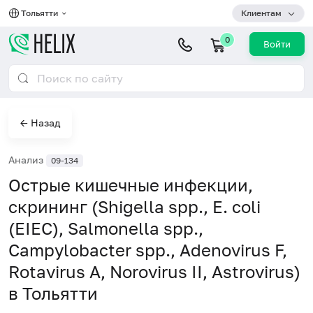
Тольятти
Клиентам
0
Войти
← Назад
Анализ
09-134
Острые кишечные инфекции,
скрининг (Shigella spp., E. coli
(EIEC), Salmonella spp.,
Campylobacter spp., Adenovirus F,
Rotavirus A, Norovirus II, Astrovirus)
в Тольятти