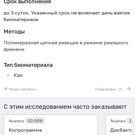
Срок выполнения
до 3 суток. Указанный срок не включает день взятия
биоматериала
Методы
Полимеразная цепная реакция в режиме реального
времени
Тип биоматериала
Кал
Вирус ветряной оспы (Varicella Zoster Virus), ДНК [реал-тайм ПЦР]
Парвовирус (Parvovirus B19), ДНК [реал-тайм ПЦР]
С этим исследованием часто заказывают
Анализ
02-009
Анализ
10
Копрограмма
Дисбакте