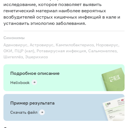
исследование, которое позволяет выявить
генетический материал наиболее вероятных
возбудителей острых кишечных инфекций в кале и
установить этиологию заболевания.
Синонимы
Аденовирус, Астровирус, Кампилобактериоз, Норовирус,
ОКИ, ПЦР (кал), Ротавирусная инфекция, Сальмонеллез,
Шигеллёз, Эшерихиоз
Подробное описание
Helixbook
Пример результата
Скачать файл