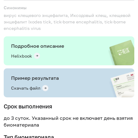
Синонимы
вирус клещевого энцефалита, Иксодовый клещ, клещевой
энцефалит
Ixodes tick, tick-borne encephalitis, tick-borne
encephalitis virus
Подробное описание
Helixbook
Пример результата
Скачать файл
Срок выполнения
до 3 суток. Указанный срок не включает день взятия
биоматериала
Тип биоматериала