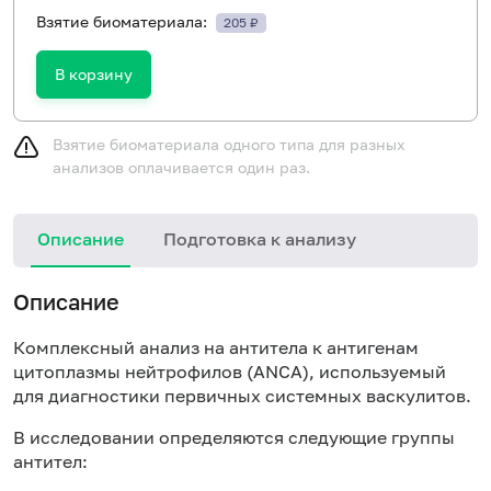
Взятие биоматериала:
205 ₽
В корзину
Взятие биоматериала одного типа для разных
анализов оплачивается один раз.
Описание
Подготовка к анализу
Н
Описание
Комплексный анализ на антитела к антигенам
цитоплазмы нейтрофилов (ANCA), используемый
для диагностики первичных системных васкулитов.
В исследовании определяются следующие группы
антител: