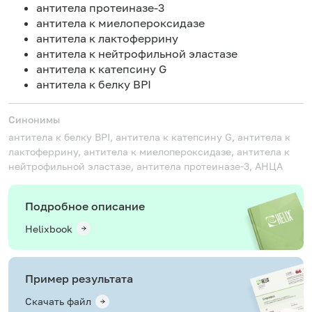
антитела протеиназе-3
антитела к миелопероксидазе
антитела к лактоферрину
антитела к нейтрофильной эластазе
антитела к катепсину G
антитела к белку BPI
Синонимы
антитела к белку BPI, антитела к катепсину G, антитела к
лактоферрину, антитела к миелопероксидазе, антитела к
нейтрофильной эластазе, антитела протеиназе-3, АНЦА
Подробное описание
Helixbook
Пример результата
Скачать файл