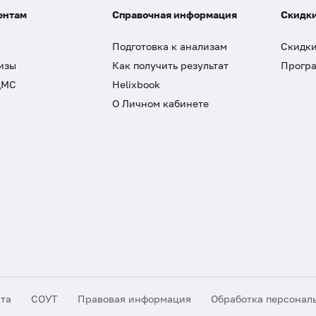
ентам
Справочная информация
Скидки
Подготовка к анализам
Скидки
изы
Как получить результат
Програ
ДМС
Helixbook
О Личном кабинете
йта
СОУТ
Правовая информация
Обработка персонал