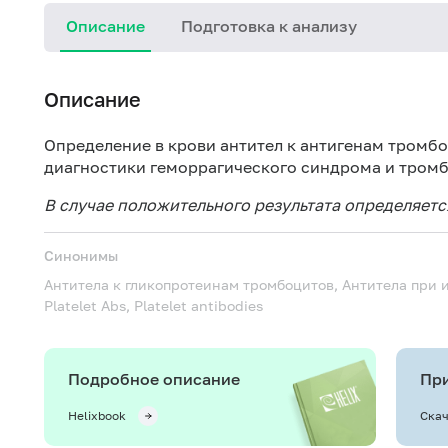
Описание
Подготовка к анализу
Описание
Определение в крови антител к антигенам тромб
диагностики геморрагического синдрома и тром
В случае положительного результата определяетс
Синонимы
Антитела к гликопротеинам тромбоцитов, Антитела при
Platelet Abs, Platelet antibodies
Подробное описание
При
Helixbook
Скач