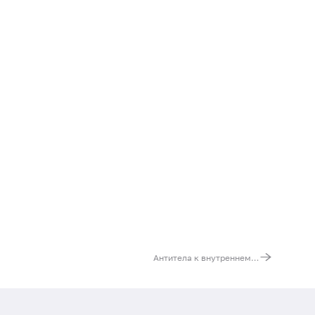
Антитела к внутреннему фактору Кастла, IgG