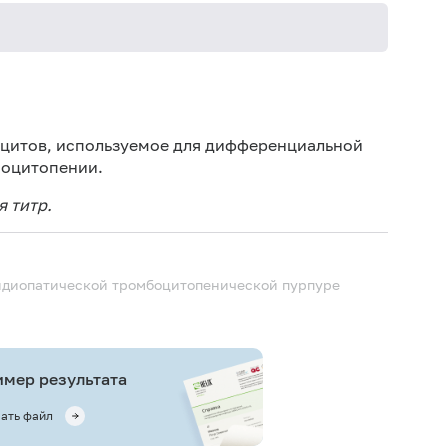
Не кури
оцитов, используемое для дифференциальной
боцитопении.
я титр.
 идиопатической тромбоцитопенической пурпуре
мер результата
ать файл