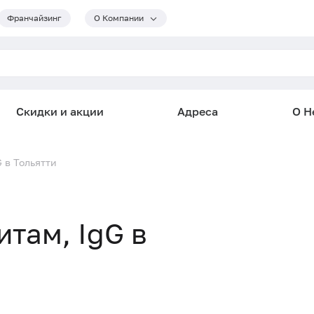
Франчайзинг
О Компании
Скидки и акции
Адреса
О He
 в Тольятти
там, IgG в