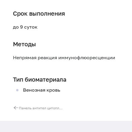
Срок выполнения
до 9 суток
Методы
Непрямая реакция иммунофлюоресценции
Тип биоматериала
Венозная кровь
Панель антител цитоплазмы нейтрофилов (АНЦА)