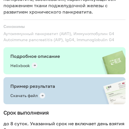
поражением ткани поджелудочной железы с
развитием хронического панкреатита.
Синонимы
Аутоиммунный панкреатит (АИП), Иммуноглобулин G4
Autoimmune pancreatitis (AIP), IgG4, Immunoglobulin G4
Подробное описание
Helixbook
Пример результата
Скачать файл
Срок выполнения
до 8 суток. Указанный срок не включает день взятия