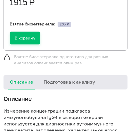
1915 ₽
Взятие биоматериала:
205 ₽
В корзину
Взятие биоматериала одного типа для разных
анализов оплачивается один раз.
Описание
Подготовка к анализу
Н
Описание
Измерение концентрации подкласса
иммуноглобулина IgG4 в сыворотке крови
используется для диагностики аутоиммунного
панкреатита, заболевания, характеризующегося