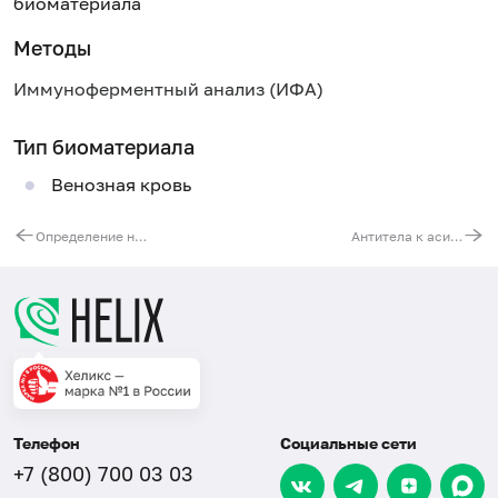
биоматериала
Методы
Иммуноферментный анализ (ИФА)
Тип биоматериала
Венозная кровь
Определение неоптерина в сыворотке крови (диагностика туберкулёза и вирусных инфекций)
Антитела к асиалогликопротеиновому рецептору (ASGPR), IgG
Телефон
Социальные сети
+7 (800) 700 03 03