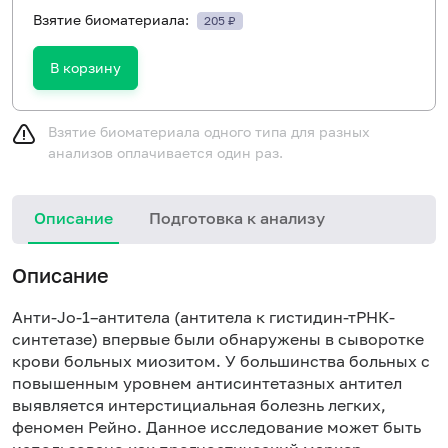
Взятие биоматериала:
205 ₽
В корзину
Взятие биоматериала одного типа для разных
анализов оплачивается один раз.
Описание
Подготовка к анализу
Н
Описание
Анти-Jo-1–антитела (антитела к гистидин-тРНК-
синтетазе) впервые были обнаружены в сыворотке
крови больных миозитом. У большинства больных с
повышенным уровнем антисинтетазных антител
выявляется интерстициальная болезнь легких,
феномен Рейно. Данное исследование может быть