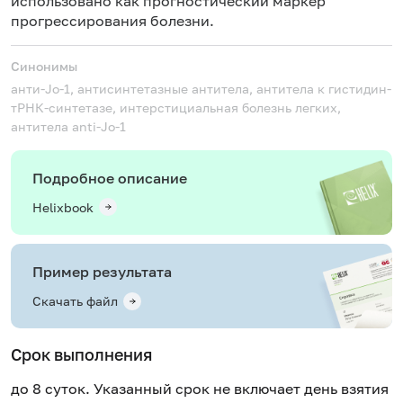
использовано как прогностический маркер
прогрессирования болезни.
Синонимы
анти-Jo-1, антисинтетазные антитела, антитела к гистидин-
тРНК-синтетазе, интерстициальная болезнь легких,
антитела
anti-Jo-1
Подробное описание
Helixbook
Пример результата
Скачать файл
Срок выполнения
до 8 суток. Указанный срок не включает день взятия