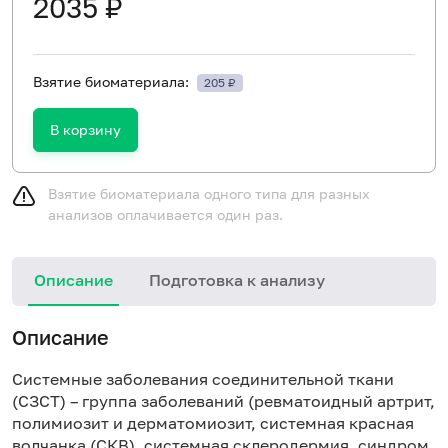
2035 ₽
Взятие биоматериала:
205 ₽
В корзину
Взятие биоматериала одного типа для разных
анализов оплачивается один раз.
Описание
Подготовка к анализу
Н
Описание
Системные заболевания соединительной ткани
(СЗСТ) – группа заболеваний (ревматоидный артрит,
полимиозит и дерматомиозит, системная красная
волчанка (СКВ), системная склеродермия, синдром