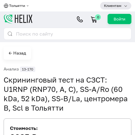
Тольятти
Клиентам
0
Войти
← Назад
Анализ
13-170
Скрининговый тест на СЗСТ:
U1RNP (RNP70, A, C), SS-A/Ro (60
kDa, 52 kDa), SS-B/La, центромера
В, Scl в Тольятти
Стоимость: