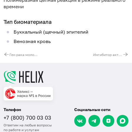
Полимеразная цепная реакция в режиме реального
времени
Тип биоматериала
Буккальный (щечный) эпителий
Венозная кровь
Ген рака молочной железы 1 (BRCA1). Выявление мутации 4153delA (нарушение структуры белка)
Ингибитор активатора плазминогена (SERPINE1). Выявление мутации 5G(-675)4G (регуляторная область)
Телефон
Социальные сети
+7 (800) 700 03 03
Ответим на любые вопросы
по работе и услугам