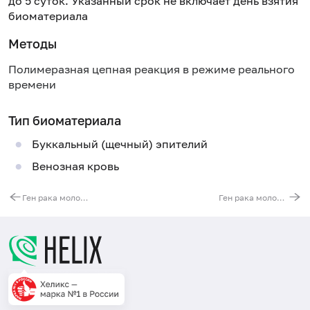
до 5 суток. Указанный срок не включает день взятия
биоматериала
Методы
Полимеразная цепная реакция в режиме реального
времени
Тип биоматериала
Буккальный (щечный) эпителий
Венозная кровь
Ген рака молочной железы 1 (BRCA1). Выявление мутации 5382insC (нарушение структуры белка)
Ген рака молочной железы 2 (BRCA2). Выявление мутации 6174delT (нарушение структуры белка)