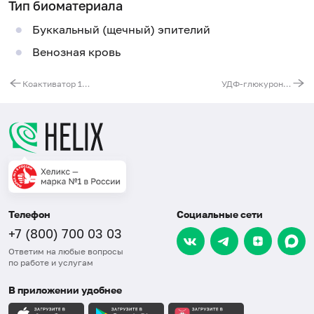
Тип биоматериала
Буккальный (щечный) эпителий
Венозная кровь
Коактиватор 1-альфа-рецептора, активируемого пролифераторами пероксисом, гамма (PPARGC1A). Выявление мутации G1444A (Gly482Ser)
УДФ-глюкуронозил трансфераза 1A1 (UGT1A1). Выявление мутации (TA)6/7 (регуляторная область гена)
Телефон
Социальные сети
+7 (800) 700 03 03
Ответим на любые вопросы
по работе и услугам
В приложении удобнее