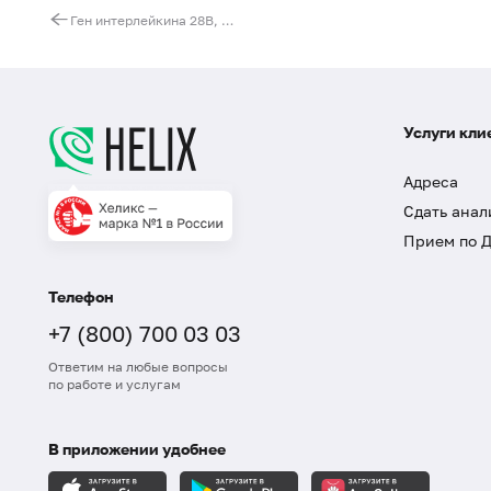
Ген интерлейкина 28B, II класс цитокиновых рецепторов (IL28B). Выявление мутации g.39743165T>G (rs8099917, регуляторная область гена)
Услуги кли
Адреса
Сдать анал
Прием по 
Телефон
+7 (800) 700 03 03
Ответим на любые вопросы
по работе и услугам
В приложении удобнее