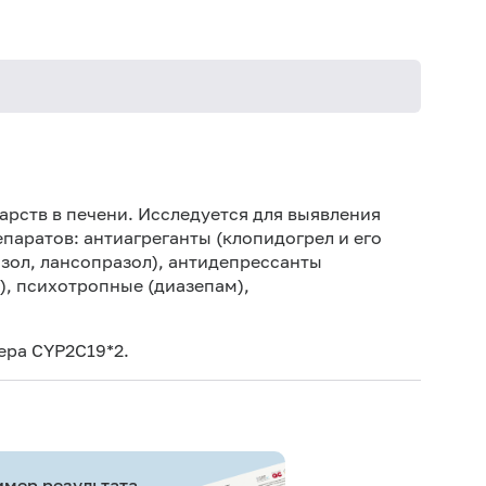
рств в печени. Исследуется для выявления
аратов: антиагреганты (клопидогрел и его
зол, лансопразол), антидепрессанты
), психотропные (диазепам),
ера CYP2C19*2.
мер результата