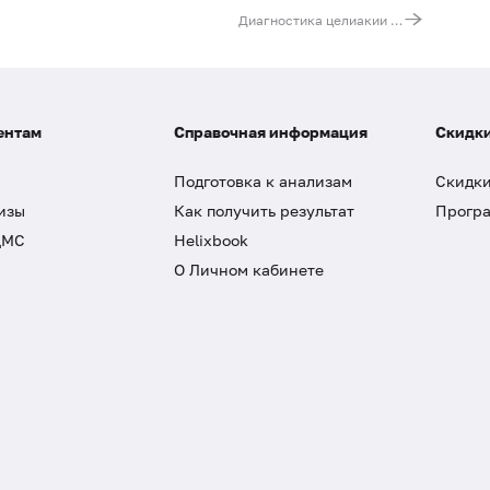
Диагностика целиакии (типирование HLA DQ2/DQ8)
ентам
Справочная информация
Скидки
Подготовка к анализам
Скидки
изы
Как получить результат
Програ
ДМС
Helixbook
О Личном кабинете