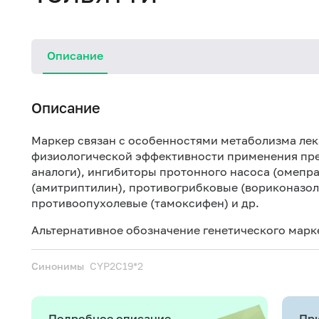
Описание
Описание
Маркер связан с особенностями метаболизма лека
физиологической эффективности применения преп
аналоги), ингибиторы протонного насоса (омепра
(амитриптилин), противогрибковые (вориконазол
противоопухолевые (тамоксифен) и др.
Альтернативное обозначение генетического марк
Синонимы
CYP2C19*2
Подробное описание
При