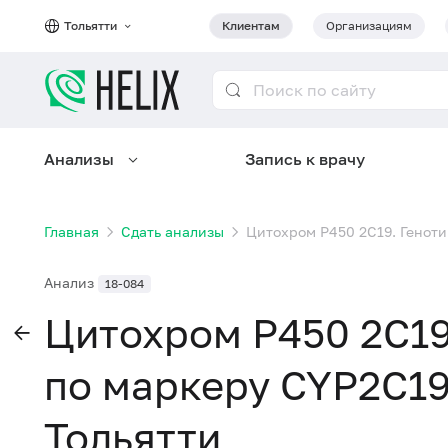
Тольятти
Клиентам
Организациям
Анализы
Запись к врачу
Главная
Сдать анализы
Цитохром P450 2C19. Геноти
Анализ
18-084
Цитохром P450 2C19
по маркеру CYP2C19 
Тольятти