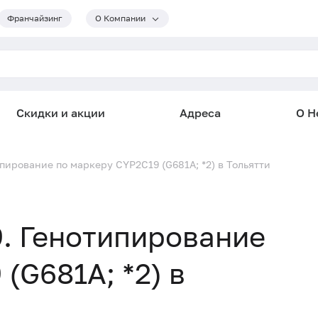
Франчайзинг
О Компании
Скидки и акции
Адреса
О He
пирование по маркеру CYP2C19 (G681A; *2) в Тольятти
. Генотипирование
(G681A; *2) в