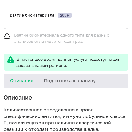
Взятие биоматериала:
205 ₽
Взятие биоматериала одного типа для разных
анализов оплачивается один раз.
В настоящее время данная услуга недоступна для
заказа в вашем регионе.
Описание
Подготовка к анализу
Н
Описание
Количественное определение в крови
специфических антител, иммуноглобулинов класса
E, появляющихся при наличии аллергической
реакции к отходам производства шелка.