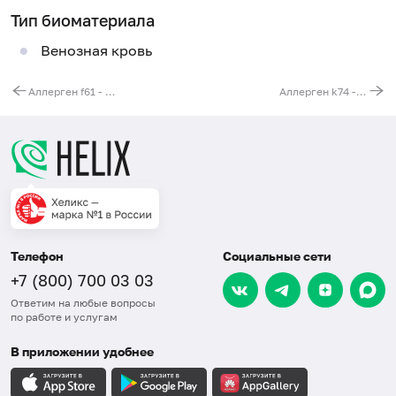
Тип биоматериала
Венозная кровь
Аллерген f61 - сардина, IgE
Аллерген k74 - шелк, IgE (ImmunoCAP)
Телефон
Социальные сети
+7 (800) 700 03 03
Ответим на любые вопросы
по работе и услугам
В приложении удобнее