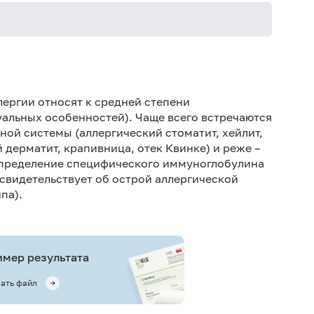
Не кури
ергии относят к средней степени
уальных особенностей). Чаще всего встречаются
ной системы (аллергический стоматит, хейлит,
й дерматит, крапивница, отек Квинке) и реже –
 Определение специфического иммуноглобулина
свидетельствует об острой аллергической
па).
мер результата
ать файл