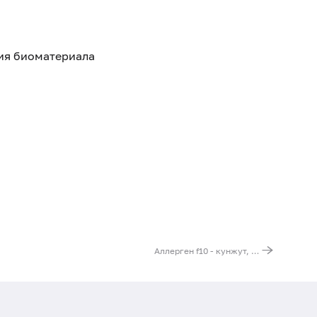
тия биоматериала
Аллерген f10 - кунжут, IgE