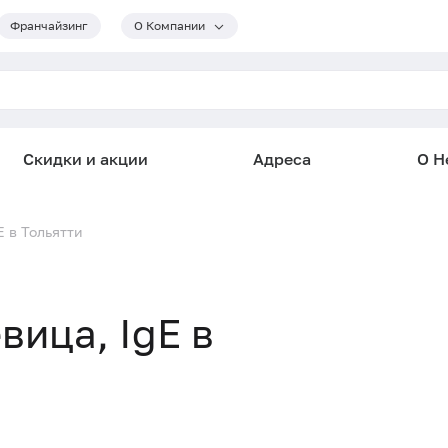
Франчайзинг
О Компании
Скидки и акции
Адреса
О He
E в Тольятти
вица, IgE в