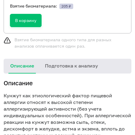
Взятие биоматериала:
205 ₽
В корзину
Взятие биоматериала одного типа для разных
анализов оплачивается один раз.
Описание
Подготовка к анализу
Н
Описание
Кунжут как этиологический фактор пищевой
аллергии относят к высокой степени
аллергизирующей активности (без учета
индивидуальных особенностей). При аллергической
реакции на кунжут возможна сыпь, отеки,
дискомфорт в желудке, астма и экзема, вплоть до