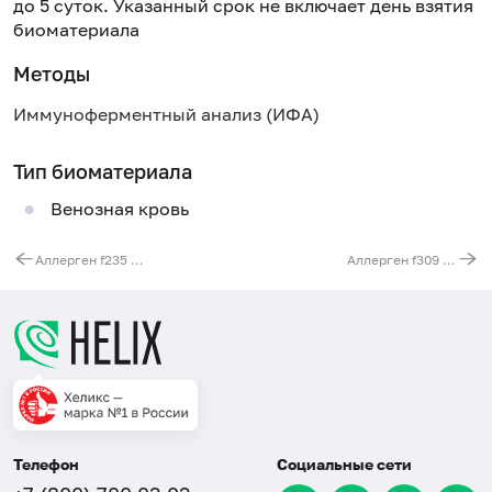
до 5 суток. Указанный срок не включает день взятия
биоматериала
Методы
Иммуноферментный анализ (ИФА)
Тип биоматериала
Венозная кровь
Аллерген f235 - чечевица, IgE
Аллерген f309 - нут (турецкий горох), IgE
Телефон
Социальные сети