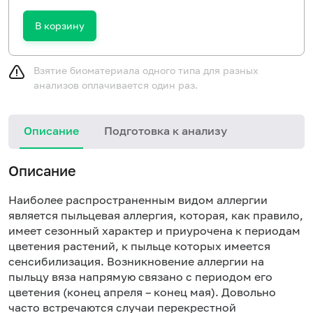
В корзину
Взятие биоматериала одного типа для разных
анализов оплачивается один раз.
Описание
Подготовка к анализу
Н
Описание
Наиболее распространенным видом аллергии
является пыльцевая аллергия, которая, как правило,
имеет сезонный характер и приурочена к периодам
цветения растений, к пыльце которых имеется
сенсибилизация. Возникновение аллергии на
пыльцу вяза напрямую связано с периодом его
цветения (конец апреля – конец мая). Довольно
часто встречаются случаи перекрестной