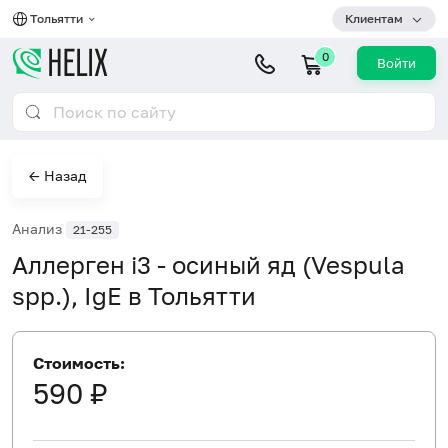
Тольятти
Клиентам
0
Войти
← Назад
Анализ
21-255
Аллерген i3 - осиный яд (Vespula
spp.), IgE в Тольятти
Стоимость:
590 ₽