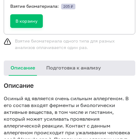
Взятие биоматериала:
205 ₽
В корзину
Взятие биоматериала одного типа для разных
анализов оплачивается один раз.
Описание
Подготовка к анализу
Н
Описание
Осиный яд является очень сильным аллергеном. В
его состав входят ферменты и биологически
активные вещества, в том числе и гистамин,
который может усиливать проявления
аллергической реакции. Контакт с данным
аллергеном происходит при ужаливании человека