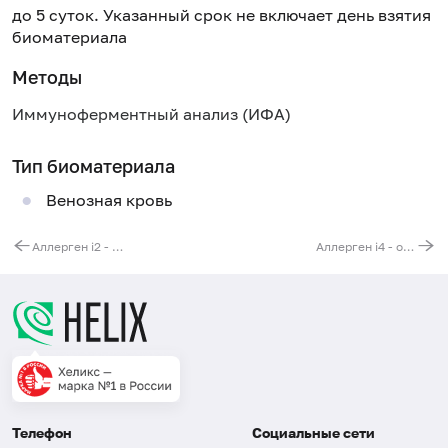
до 5 суток. Указанный срок не включает день взятия
биоматериала
Методы
Иммуноферментный анализ (ИФА)
Тип биоматериала
Венозная кровь
Аллерген i2 - шершень, IgE
Аллерген i4 - осиный яд (Polistes spp.), IgE
Телефон
Социальные сети