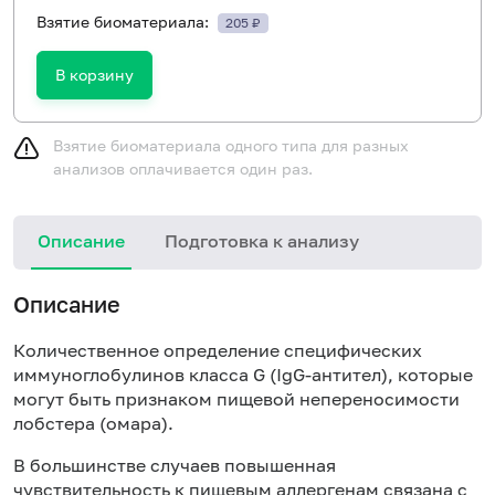
Взятие биоматериала:
205 ₽
В корзину
Взятие биоматериала одного типа для разных
анализов оплачивается один раз.
Описание
Подготовка к анализу
Н
Описание
Количественное определение специфических
иммуноглобулинов класса
G
(Ig
G
-антител), которые
могут быть признаком пищевой непереносимости
лобстера (омара).
В большинстве случаев повышенная
чувствительность к пищевым аллергенам связана с