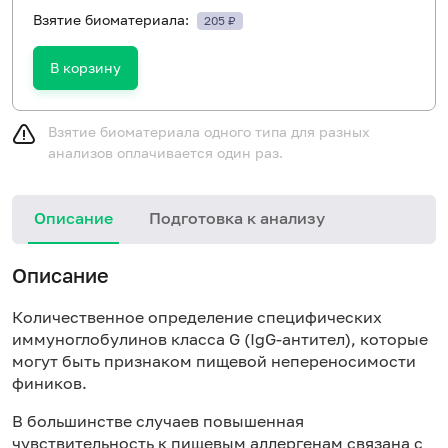
Взятие биоматериала:
205 ₽
В корзину
Взятие биоматериала одного типа для разных
анализов оплачивается один раз.
Описание
Подготовка к анализу
Н
Описание
Количественное определение специфических
иммуноглобулинов класса
G
(Ig
G
-антител), которые
могут быть признаком пищевой непереносимости
фиников.
В большинстве случаев повышенная
чувствительность к пищевым аллергенам связана с