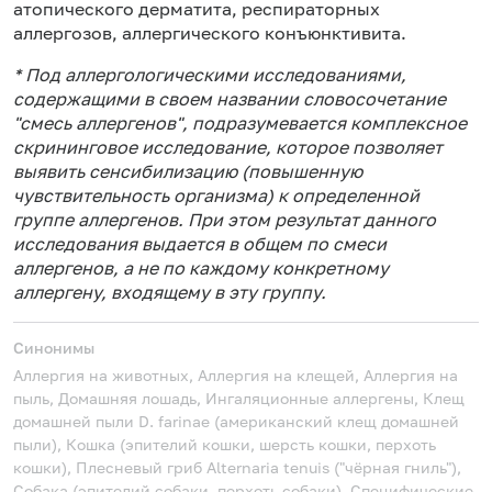
атопического дерматита, респираторных
аллергозов, аллергического конъюнктивита.
* Под аллергологическими исследованиями,
содержащими в своем названии словосочетание
"смесь аллергенов", подразумевается комплексное
скрининговое исследование, которое позволяет
выявить сенсибилизацию (повышенную
чувствительность организма) к определенной
группе аллергенов. При этом результат данного
исследования выдается в общем по смеси
аллергенов, а не по каждому конкретному
аллергену, входящему в эту группу.
Синонимы
Аллергия на животных, Аллергия на клещей, Аллергия на
пыль, Домашняя лошадь, Ингаляционные аллергены, Клещ
домашней пыли D. farinae (американский клещ домашней
пыли), Кошка (эпителий кошки, шерсть кошки, перхоть
кошки), Плесневый гриб Alternaria tenuis ("чёрная гниль"),
Собака (эпителий собаки, перхоть собаки), Специфические