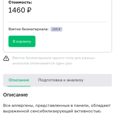
Стоимость:
1460 ₽
Взятие биоматериала:
205 ₽
В корзину
Взятие биоматериала одного типа для разных
анализов оплачивается один раз.
Описание
Подготовка к анализу
Н
Описание
Все аллергены, представленные в панели, обладают
выраженной сенсибилизирующей активностью.