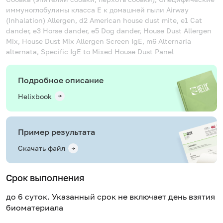
иммуноглобулины класса Е к домашней пыли
Airway
(Inhalation) Allergen, d2 American house dust mite, e1 Cat
dander, e3 Horse dander, e5 Dog dander, House Dust Allergen
Mix, House Dust Mix Allergen Screen IgE, m6 Alternaria
alternata, Specific IgE to Mixed House Dust Panel
Подробное описание
Helixbook
Пример результата
Скачать файл
Срок выполнения
до 6 суток. Указанный срок не включает день взятия
биоматериала