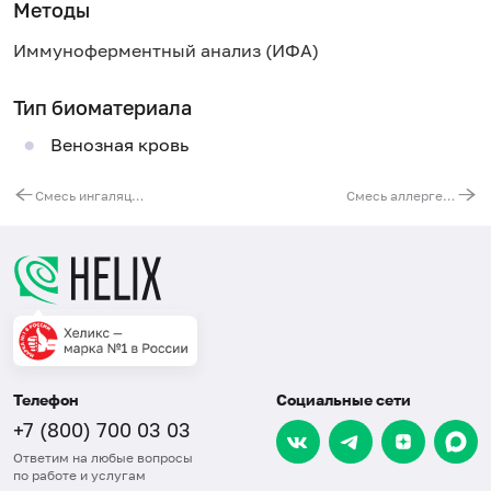
Методы
Иммуноферментный анализ (ИФА)
Тип биоматериала
Венозная кровь
Смесь ингаляционных аллергенов № 8 (IgE): эпителий кошки, Dermatophagoides pteronyssinus, берёза, перхоть собаки, полынь обыкновенная, тимофеевка, рожь культивированная, плесневый гриб (Cladosporium herbarum)
Смесь аллергенов плесени № 1 (IgG): Penicillium notatum, Aspergillus fumigatus, Alternaria tenuis, Cladosporium herbarum, Candida albicans
Телефон
Социальные сети
+7 (800) 700 03 03
Ответим на любые вопросы
по работе и услугам