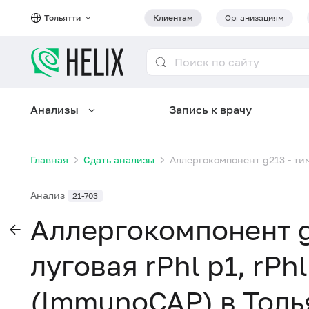
Тольятти
Клиентам
Организациям
Анализы
Запись к врачу
Главная
Сдать анализы
Аллергокомпонент g213 - тим
Анализ
21-703
Аллергокомпонент g
луговая rPhl p1, rPhl
(ImmunoCAP) в Толь