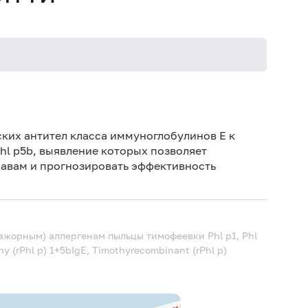
Не кури
ких антител класса иммуноглобулинов E к
Phl p5b, выявление которых позволяет
равам и прогнозировать эффективность
ажорным) аллергенам пыльцы тимофеевки Phl p1, Phl
y (rPhl p) 1+5bIgE, Timothyrecombinant (rPhl p)