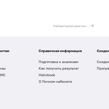
Лабораторная диагностика рака желудка
ентам
Справочная информация
Скидки
Подготовка к анализам
Скидки
изы
Как получить результат
Програ
ДМС
Helixbook
О Личном кабинете