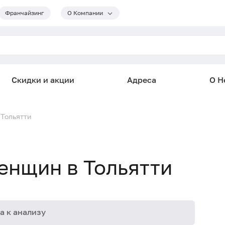
Франчайзинг
О Компании
Скидки и акции
Адреса
О He
Тольятти
енщин в Тольятти
а к анализу