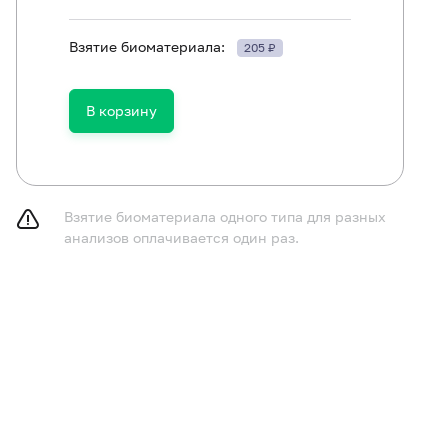
Раковый антиген CA 125
Взятие биоматериала:
205 ₽
Раковый антиген CA 15-3
Раковый эмбриональный антиген (РЭА)
В корзину
Взятие биоматериала одного типа для разных
анализов оплачивается один раз.