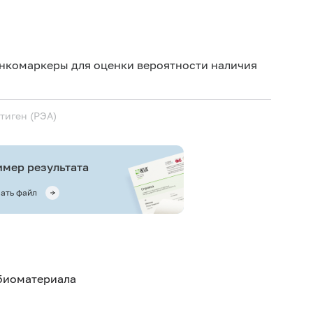
08-004
08-005
нкомаркеры для оценки вероятности наличия
08-042
нтиген (РЭА)
мер результата
ать файл
 биоматериала