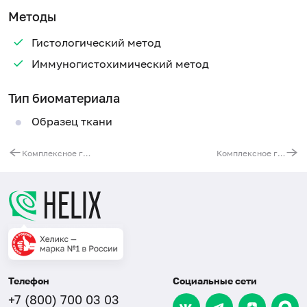
Методы
Гистологический метод
Иммуногистохимический метод
Тип биоматериала
Образец ткани
Комплексное гистологическое и иммуногистохимическое исследование с определением рецепторного статуса прогестерона и эстрогена
Комплексное гистологическое и иммуногистохимическое исследование с применением необходимых иммуногистохимических окрасок для определения: иммунофенотипа опухоли (в том числе при лимфопролиферативных заболеваниях); гистогенеза метастазов при неустановленном первичном очаге; возможности проведения таргетной терапии и т.д.
Телефон
Социальные сети
+7 (800) 700 03 03