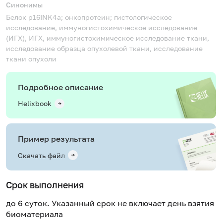
Синонимы
Белок p16INK4a; онкопротеин; гистологическое
исследование, иммуногистохимическое исследование
(ИГХ), ИГХ, иммуногистохимическое исследование ткани,
исследование образца опухолевой ткани, исследование
ткани опухоли
Подробное описание
Helixbook
Пример результата
Скачать файл
Срок выполнения
до 6 суток. Указанный срок не включает день взятия
биоматериала