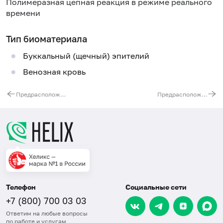
Полимеразная цепная реакция в режиме реального
времени
Тип биоматериала
Буккальный (щечный) эпителий
Венозная кровь
Предрасположенность к повышенному уровню гомоцистеина (гены ферментов фолатного цикла)
Предрасположенность к сердечно-сосудистой недостаточности
Телефон
Социальные сети
+7 (800) 700 03 03
Ответим на любые вопросы
по работе и услугам