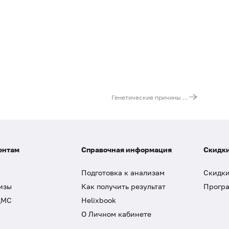
Генетические причины мужского бесплодия. Расширенный
ентам
Справочная информация
Скидки
Подготовка к анализам
Скидки
изы
Как получить результат
Програ
ДМС
Helixbook
О Личном кабинете