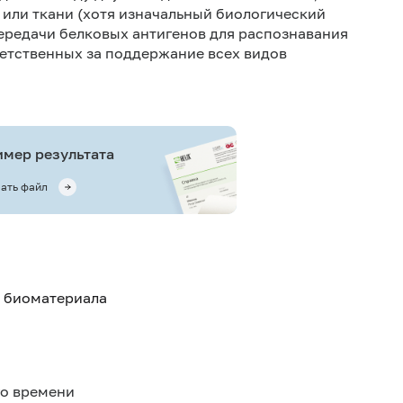
 или ткани (хотя изначальный биологический
ередачи белковых антигенов для распознавания
етственных за поддержание всех видов
мер результата
ать файл
я биоматериала
го времени