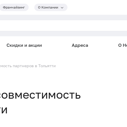
Франчайзинг
О Компании
Скидки и акции
Адреса
О He
мость партнеров в Тольятти
совместимость
ти