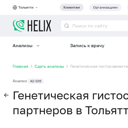
Тольятти
Клиентам
Организациям
Анализы
Запись к врачу
Главная
Сдать анализы
Генетическая гистосовмести
Анализ
42-035
Генетическая гисто
партнеров в Тольят