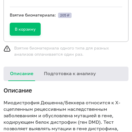
Взятие биоматериала:
205 ₽
В корзину
Взятие биоматериала одного типа для разных
анализов оплачивается один раз.
Описание
Подготовка к анализу
Н
Описание
Миодистрофия Дюшенна/Беккера относится к X-
сцепленным рецессивным наследственным
заболеваниям и обусловлена мутацией в гене,
кодирующем белок дистрофин (ген DMD). Тест
позволяет выявлять мутации в гене дистрофина,