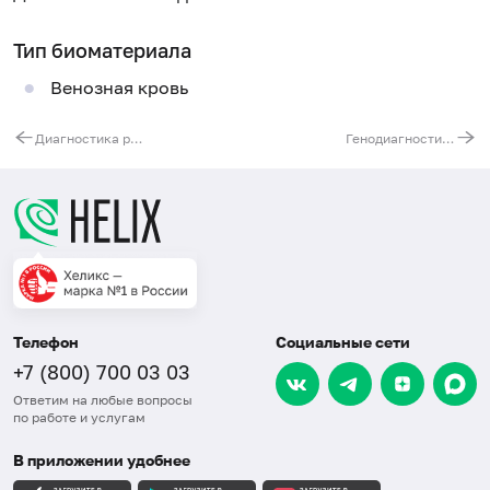
Тип биоматериала
Венозная кровь
Диагностика редких аутовоспалительных синдромов. TRAPS-синдром, гипер-IgD синдром (ген TNFRSF1A, ген MVK)
Генодиагностика наследственной нейросенсорной тугоухости, расширенная. Гены GJB2, GJB3, GJB6, POU3F4, WFS
Телефон
Социальные сети
+7 (800) 700 03 03
Ответим на любые вопросы
по работе и услугам
В приложении удобнее