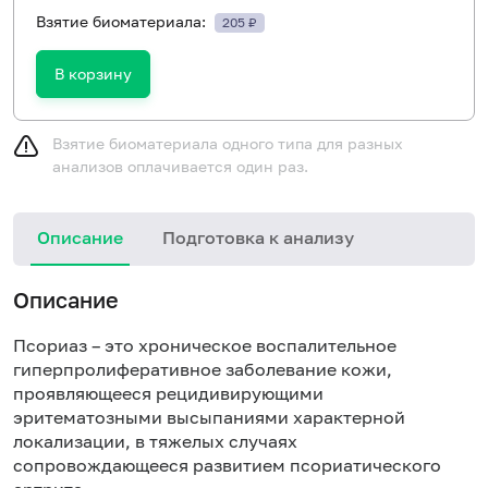
Взятие биоматериала:
205 ₽
В корзину
Взятие биоматериала одного типа для разных
анализов оплачивается один раз.
Описание
Подготовка к анализу
Н
Описание
Псориаз – это хроническое воспалительное
гиперпролиферативное заболевание кожи,
проявляющееся рецидивирующими
эритематозными высыпаниями характерной
локализации, в тяжелых случаях
сопровождающееся развитием псориатического