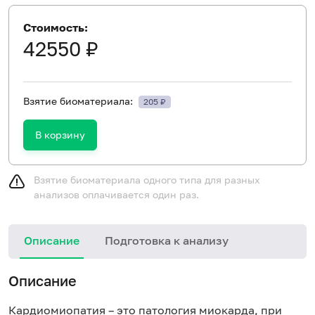
Стоимость:
42550 ₽
Взятие биоматериала:
205 ₽
В корзину
Взятие биоматериала одного типа для разных
анализов оплачивается один раз.
Описание
Подготовка к анализу
Н
Описание
и
в
Кардиомиопатия – это патология миокарда, при