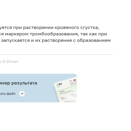
Иск
Ис
уется при растворении кровяного сгустка,
ис
ся маркером тромбообразования, так как при
 запускается и их растворение с образованием
Не 
а
D-Dimer
мер результата
ать файл