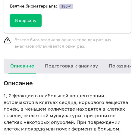
Взятие биоматериала:
180 ₽
В корзину
Взятие биоматериала одного типа для разных
анализов оплачивается один раз.
Описание
Подготовка к анализу
Показания
Описание
1, 2 фракции в наибольшей концентрации
встречаются в клетках сердца, коркового вещества
почек, в меньшем количестве находятся в клетках
печени, скелетной мускулатуры, эритроцитов,
клетках некоторых опухолей. При повреждении
клеток миокарда или почек фермент в большом