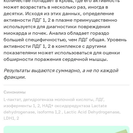
количестве попадает в кровь, где его активность
может возрастать в несколько раз, иногда в
десятки. Исходя из этих данных, определение
активности ЛДГ 1, 2 в плазме преимущественно
используется для диагностики повреждения
миокарда и почек. Анализ обладает гораздо
большей специфичностью, чем ЛДГ общая. Уровень
активности ЛДГ 1, 2 в комплексе с другими
показателями может использоваться для оценки
обширности поражения сердечной мышцы.
Результаты выдаются суммарно, а не по каждой
фракции.
Синонимы
L-лактат, дегидрогеназа молочной кислоты, ЛДГ,
изоферменты 1, 2, НАД+ оксидоредуктаза
Lactate
dehydrogenase, isoforms 1,2 , Lactic Acid Dehydrogenase,
LDH1, 2