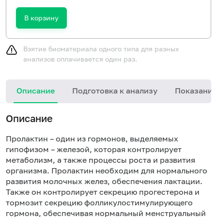
В корзину
Взятие биоматериала одного типа для разных
анализов оплачивается один раз.
Описание
Подготовка к анализу
Показания
Описание
Пролактин – один из гормонов, выделяемых
гипофизом – железой, которая контролирует
метаболизм, а также процессы роста и развития
организма. Пролактин необходим для нормального
развития молочных желез, обеспечения лактации.
Также он контролирует секрецию прогестерона и
тормозит секрецию фолликулостимулирующего
гормона, обеспечивая нормальный менструальный