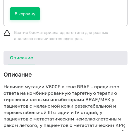
В корзину
Взятие биоматериала одного типа для разных
анализов оплачивается один раз.
Описание
Описание
Наличие мутации V600E в гене BRAF – предиктор
ответа на комбинированную таргетную терапию
тирозинкиназными ингибиторами BRAF/MEK у
пациентов с меланомой кожи резектабельной и
нерезектабельной III стадии и IV стадий, у
пациентов с метастатическим немелкоклеточным
раком легкого, у пациентов с метастатическим КРР,