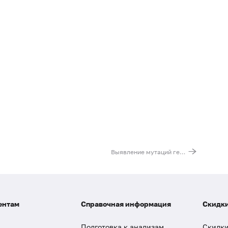
Выявление мутаций гена MET в тканях опухолей
ентам
Справочная информация
Скидки
Подготовка к анализам
Скидки