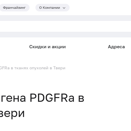
Франчайзинг
О Компании
Скидки и акции
Адреса
FRa в тканях опухолей в Твери
гена PDGFRa в
вери