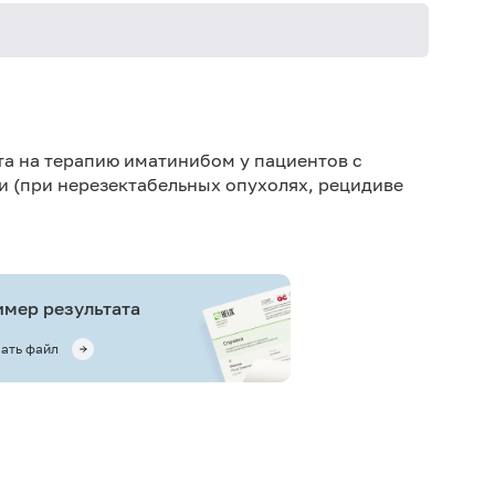
та на терапию иматинибом у пациентов с
 (при нерезектабельных опухолях, рецидиве
мер результата
ать файл