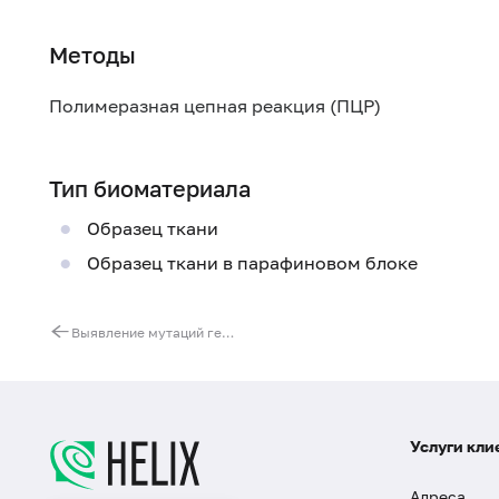
Методы
Полимеразная цепная реакция (ПЦР)
Тип биоматериала
Образец ткани
Образец ткани в парафиновом блоке
Выявление мутаций гена c-KIT в тканях опухолей
Услуги кли
Адреса