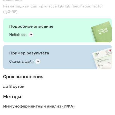
Ревматоидный фактор класса IgG
IgG rheumatoid factor
(IgG-RF)
Подробное описание
Helixbook
Пример результата
Скачать файл
Срок выполнения
до 8 суток
Методы
Иммуноферментный анализ (ИФА)