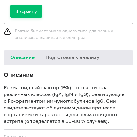
В корзину
Взятие биоматериала одного типа для разных
анализов оплачивается один раз.
Описание
Подготовка к анализу
Н
Описание
Ревматоидный фактор (РФ) – это антитела
различных классов (IgA, IgM и IgG), реагирующие
с Fc-фрагментом иммуноглобулинов IgG. Они
свидетельствуют об аутоиммунном процессе
в организме и характерны для ревматоидного
артрита (определяется в 60–80 % случаев).
Синонимы