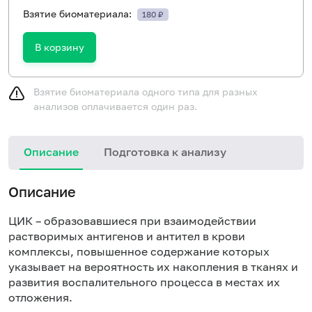
Взятие биоматериала:
180 ₽
В корзину
Взятие биоматериала одного типа для разных
анализов оплачивается один раз.
Описание
Подготовка к анализу
Н
Описание
ЦИК – образовавшиеся при взаимодействии
растворимых антигенов и антител в крови
комплексы, повышенное содержание которых
указывает на вероятность их накопления в тканях и
развития воспалительного процесса в местах их
отложения.