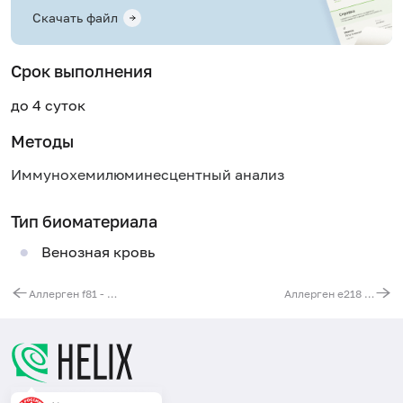
Скачать файл
Срок выполнения
до 4 суток
Методы
Иммунохемилюминесцентный анализ
Тип биоматериала
Венозная кровь
Аллерген f81 - сыр "чеддер", IgE
Аллерген e218 - помёт курицы, IgE (ImmunoCAP)