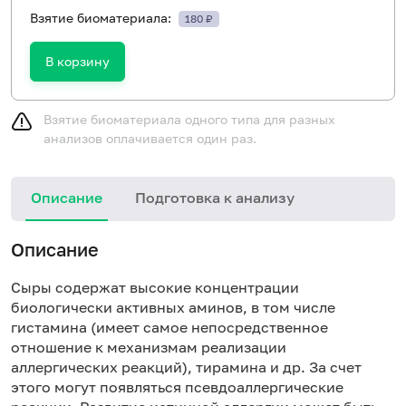
Взятие биоматериала:
180 ₽
В корзину
Взятие биоматериала одного типа для разных
анализов оплачивается один раз.
Описание
Подготовка к анализу
Н
Описание
Сыры содержат высокие концентрации
биологически активных аминов, в том числе
гистамина (имеет самое непосредственное
отношение к механизмам реализации
аллергических реакций), тирамина и др. За счет
этого могут появляться псевдоаллергические