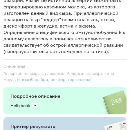
реакции. Развитие истинной аллергии может быть
спровоцировано казеином молока, из которого
изготовлен данный вид сыра. При аллергической
реакции на сыр "чеддер" возможна сыпь, отеки,
дискомфорт в желудке, астма и экзема.
Определение специфического иммуноглобулина Е к
данному аллергену в повышенном количестве
свидетельствует об острой аллергической реакции
(гиперчувствительность немедленного типа).
Синонимы
Аллергия на сыры с плесенью, Аллергия на сыры типа
моулд (камамбер, бри, рокфор, горгонзола)
Подробное описание
Helixbook
Пример результата