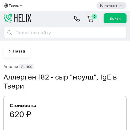
Тверь
Клиентам
0
Войти
← Назад
Анализ
21-100
Аллерген f82 - сыр "моулд", IgE в
Твери
Стоимость:
620 ₽