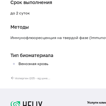
Срок выполнения
до 2 суток
Методы
Иммунофлюоресценция на твердой фазе (Immuno
Тип биоматериала
Венозная кровь
Аллерген i205 - яд шмеля, IgE (ImmunoCAP)
Услуги кли