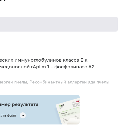
Не кури
еских иммуноглобулинов класса E к
едоносной rApi m 1 – фосфолипазе А2.
ерген пчелы, Рекомбинантный аллерген яда пчелы
мер результата
ать файл