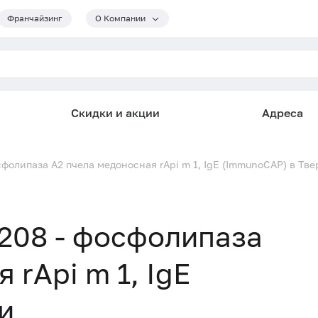
Франчайзинг
О Компании
Скидки и акции
Адреса
фолипаза А2 пчела медоносная rApi m 1, IgE (ImmunoCAP) в Тве
208 - фосфолипаза
 rApi m 1, IgE
и