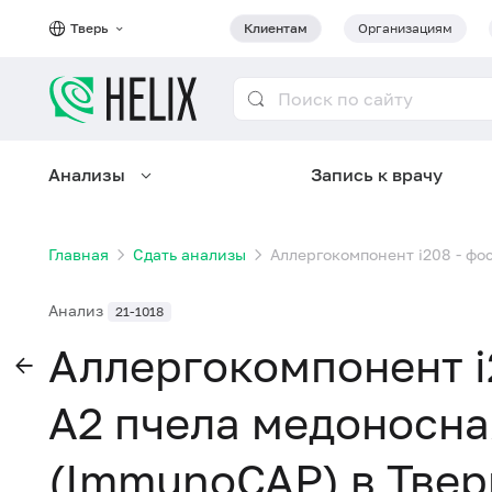
Тверь
Клиентам
Организациям
Анализы
Запись к врачу
Главная
Сдать анализы
Аллергокомпонент i208 - фос
Анализ
21-1018
Аллергокомпонент i
А2 пчела медоносная
(ImmunoCAP) в Твер