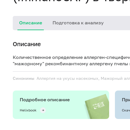
Описание
Подготовка к анализу
Описание
Количественное определение аллерген-специфич
"мажорному" рекомбинантному аллергену пчелы м
Синонимы
Аллергия на укусы насекомых, Мажорный алл
Подробное описание
При
Helixbook
Скач