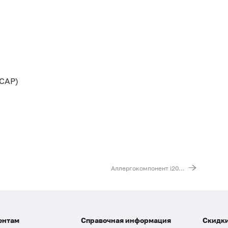
CAP)
Аллергокомпонент i209 - яд осы обыкновенной rVes v 5, IgE (ImmunoCAP)
ентам
Справочная информация
Скидки